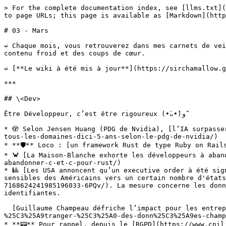
> For the complete documentation index, see [llms.txt](https://wiki.chamallow.com/llms.txt). Markdown versions of documentation pages are available by appending `.md` to page URLs; this page is available as [Markdown](https://wiki.chamallow.com/3.-archive-newsletter/2024/03-mars.md).

# 03 - Mars

➫ Chaque mois, vous retrouverez dans mes carnets de veille un large éventail de sujets, allant des dernières actualités aux tendances du moment, en passant par du contenu froid et des coups de cœur.

➫ [**Le wiki à été mis à jour**](https://sirchamallow.gitbook.io/wiki/), n’hésitez pas à le consulter :)

***

## \<Dev>

Être Développeur, c’est être rigoureux (•̀ᴗ•́)و ̑̑

* 🫣 Selon Jensen Huang (PDG de Nvidia), [l’IA surpassera les humains dans tous les domaines d’ici 5 ans](https://www.tomsguide.fr/lia-surpassera-les-humains-dans-tous-les-domaines-dici-5-ans-selon-le-pdg-de-nvidia/)
* **🛡️** Loco : [un framework Rust de type Ruby on Rails](https://www.programmez.com/actualites/loco-un-framework-rust-de-type-ruby-rails-36179)
* 🦀 [La Maison-Blanche exhorte les développeurs à abandonner C et C++ pour Rust](https://next.ink/brief_article/la-maison-blanche-exhorte-les-developpeurs-a-abandonner-c-et-c-pour-rust/)
* 🎱 [Les USA annoncent qu’un executive order à été signé pour le président pour interdire purement et simplement le transfert en masse de données personnelles sensibles des Américains vers un certain nombre d'états tiers](https://www.linkedin.com/posts/guillaume-champeau_fact-sheet-president-biden-issues-executive-activity-7168624241985196033-6PQv/). La mesure concerne les données biométriques, génomiques, de santé, de géolocalisation, financières ainsi que certaines données identifiantes.

  [Guillaume Champeau défriche l’impact pour les entreprises européennes sur Linkedin](https://www.linkedin.com/pulse/executive-order-interdisant-lacc%25C3%25A8s-%25C3%25A9tranger-%25C3%25A0-des-donn%25C3%25A9es-champeau-xh1de/?trackingId=RPPMGUkM9Y4PJeuuVpTbUg%3D%3D).
* **📟** Pour rappel, depuis le [RGPD](https://www.cnil.fr/fr/reglement-europeen-protection-donnees) et le principe de [security by default](https://www.wearenestor.com/blog/privacy-by-design-et-privacy-by-default), le fait d’utiliser SMTP / IMAP / FTP est obsolète depuis 2018. Ainsi pour éviter une [sanction de la CNIL](https://www.cnil.fr/fr/definition/sanction), on implémente directement SMTPS / IMAPS / SFTP ou FTPS. Pareil pour HTTP (si on a des données nominatives ou à protéger), on l’on privilégie (ou doit implémenter) HTTPS.
* **💻** [**security-misc**](https://github.com/Kicksecure/security-misc), une liste de l’équipe de [Kicksecure](https://www.kicksecure.com/) pour sécuriser Linux à tous les niveaux (noyau, bluetooth, réseau, protection des logins contre le brute-force, etc.)
* **📈** [**Pingora**](https://github.com/cloudflare/pingora), un proxy open-source développé par Cloudflare en Rust, conçu pour assurer une gestion plus efficace et fiable du trafic web
* **⏺️ Google Cloud** proposent plusieurs cours d’initiation gratuit à l’IA : [Introduction à l'IA générative](https://www.cloudskillsboost.google/course_templates/536), [Fondamentaux de l'IA générative](https://www.cloudskillsboost.google/course_templates/541), [Modèles de Langage à Grande Échelle (LLM)](https://www.cloudskillsboost.g