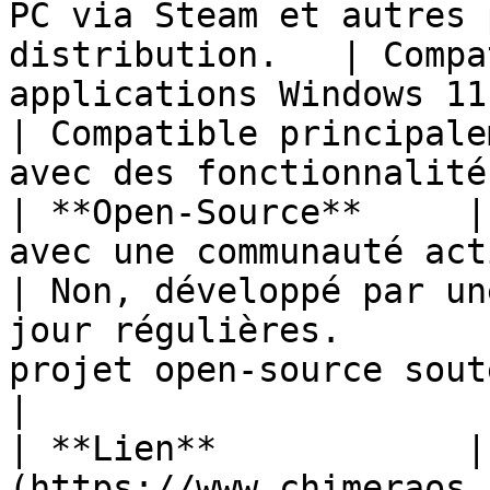
PC via Steam et autres 
distribution.   | Compa
applications Windows 11.                           
| Compatible principale
avec des fonctionnalité
| **Open-Source**     |
avec une communauté active.                    
| Non, développé par un
jour régulières.       
projet open-source soutenu par Valve.             
|

| **Lien**            |
(https://www.chimeraos.com/)                            