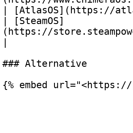
| [AtlasOS](https://atlasos.net/)                            
| [SteamOS]
(https://store.steampowered.com/steamos/)  
|

### Alternative
