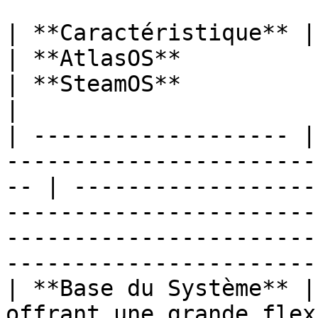
| **Caractéristique** | **ChimeraOS**                           
| **AtlasOS**                                                                           
| **SteamOS**                                                                           
|

| ------------------- |
-----------------------
-- | ------------------
-----------------------
-----------------------
-----------------------
| **Base du Système** |
offrant une grande flex