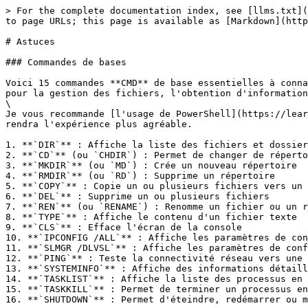
> For the complete documentation index, see [llms.txt](https://wiki.chamallow.com/llms.txt). Markdown versions of documentation pages are available by appending `.md` to page URLs; this page is available as [Markdown](https://wiki.chamallow.com/1.-technologie/os/windows11/astuces.md).

# Astuces

### Commandes de bases

Voici 15 commandes **CMD** de base essentielles à connaître pour l'utilisation du terminal (l'invite de commandes) sous Windows. Elles sont particulièrement utiles pour la gestion des fichiers, l'obtention d'informations système et le dépannage réseau.\
\
Je vous recommande [l'usage de PowerShell](https://learn.microsoft.com/fr-fr/powershell/scripting/install/installing-powershell-on-windows?view=powershell-7.4) qui rendra l'expérience plus agréable.

1. **`DIR`** : Affiche la liste des fichiers et dossiers du répertoire courant
2. **`CD`** (ou `CHDIR`) : Permet de changer de répertoire ou d'afficher le répertoire courant
3. **`MKDIR`** (ou `MD`) : Crée un nouveau répertoire
4. **`RMDIR`** (ou `RD`) : Supprime un répertoire
5. **`COPY`** : Copie un ou plusieurs fichiers vers un autre emplacement
6. **`DEL`** : Supprime un ou plusieurs fichiers
7. **`REN`** (ou `RENAME`) : Renomme un fichier ou un répertoire
8. **`TYPE`** : Affiche le contenu d'un fichier texte
9. **`CLS`** : Efface l'écran de la console
10. **`IPCONFIG /ALL`** : Affiche les paramètres de configuration réseau
11. **`SLMGR /DLVSL`** : Affiche les paramètres de configuration réseau
12. **`PING`** : Teste la connectivité réseau vers une adresse IP ou un nom de domaine
13. **`SYSTEMINFO`** : Affiche des informations détaillées sur la configuration du système
14. **`TASKLIST`** : Affiche la liste des processus en cours d'exécution
15. **`TASKKILL`** : Permet de terminer un processus en cours d'exécution
16. **`SHUTDOWN`** : Permet d'éteindre, redémarrer ou mettre en veille l'ordinateur

***

### Télémétrie pilotes carte graphique Nvidia

Penser à désactiver la télémétrie activée par défaut de la suite *GeForce Experience*, un logiciel de **Nvidia** accompagnant bien souvent les drivers de la carte graphique. Ils remontent automatiquement des informations sur votre système au fabricant.\
\
Avec le refrain classique "nous nous servons de cette télémétrie pour améliorer ses pilotes et l'expérience de ses utilisateurs". Mais comme tout est chiffré, il n'y aucun moyen de savoir ce qui est envoyé réellement. Il n'est possible de désactiver cette option depuis l'interface des pilotes.\
\
Il vous sera nécessaire soit de vous plonger dans les tâches planifiées, le registre et les services de Windows en suivant par exemple [ce guide de PC-Astuces](https://www.pcastuces.com/pratique/astuces/4871.htm), ou un installant [ce package depuis Chocolatey](https://chocolatey.org/packages/disable-nvidia-telemetry).

***

### **Désactiver les services inutiles**

Pour des solutions officielles concernant l'optimisation de Windows, afin de Désactiver les services inutile&#x73;**,** il y a... le site de Microsoft (:

{% embed url="<https://learn.microsoft.com/fr-fr/windows/iot/iot-enterprise/optimize-your-device/services>" %}

***

### Lancer des applications automatiquement au démarrage

1. Sélectionnez le bouton **Démarrer** et faites défiler jusqu’à trouver l’application que vous souhaitez exécut