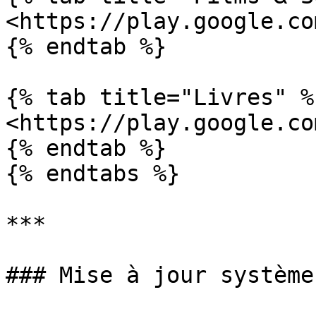
<https://play.google.co
{% endtab %}

{% tab title="Livres" %}
<https://play.google.co
{% endtab %}

{% endtabs %}

***

### Mise à jour systèmes